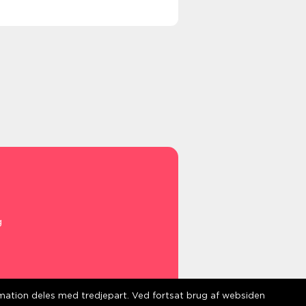
g
ormation deles med tredjepart. Ved fortsat brug af websiden