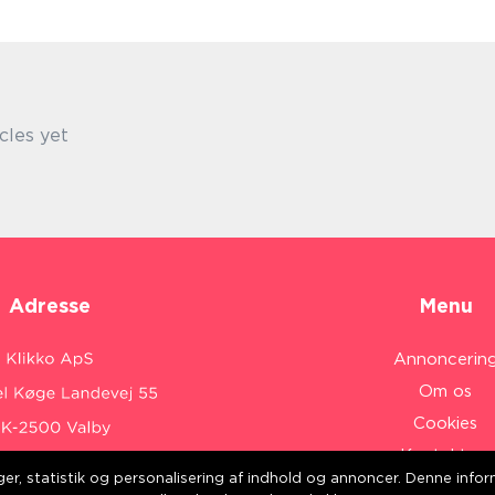
cles yet
Adresse
Menu
Annoncerin
Om os
Cookies
Kontakt os
inger, statistik og personalisering af indhold og annoncer. Denne inf
Sitemap