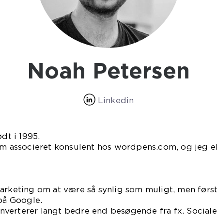
Noah Petersen
Linkedin
ødt i 1995.
om associeret konsulent hos wordpens.com, og jeg els
marketing om at være så synlig som muligt, men førs
 på Google.
verterer langt bedre end besøgende fra fx. Sociale