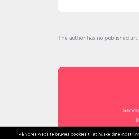
The author has no published arti
På vores website bruges cookies til at huske dine indstill