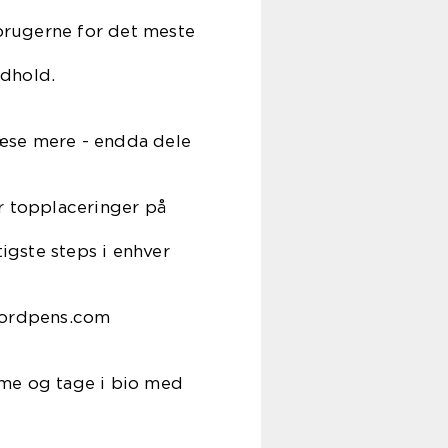
 brugerne for det meste
ndhold.
læse mere - endda dele
r topplaceringer på
tigste steps i enhver
@wordpens.com
mme og tage i bio med