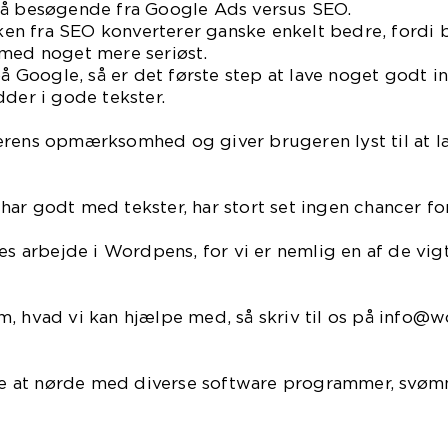
på besøgende fra Google Ads versus SEO.
ikken fra SEO konverterer ganske enkelt bedre, fordi
 med noget mere seriøst.
på Google, så er det første step at lave noget godt i
dder i gode tekster.
erens opmærksomhed og giver brugeren lyst til at 
ar godt med tekster, har stort set ingen chancer fo
es arbejde i Wordpens, for vi er nemlig en af de vig
m, hvad vi kan hjælpe med, så skriv til os på info
lide at nørde med diverse software programmer, svø