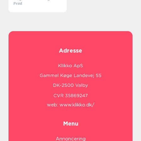
Print
Adresse
web:
www.klikko.dk/
Menu
Annoncering