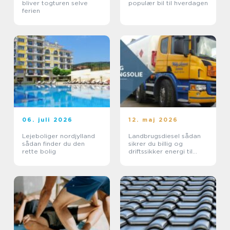
bliver togturen selve
populær bil til hverdagen
ferien
06. juli 2026
12. maj 2026
Lejeboliger nordjylland
Landbrugsdiesel sådan
sådan finder du den
sikrer du billig og
rette bolig
driftssikker energi til
landbruget