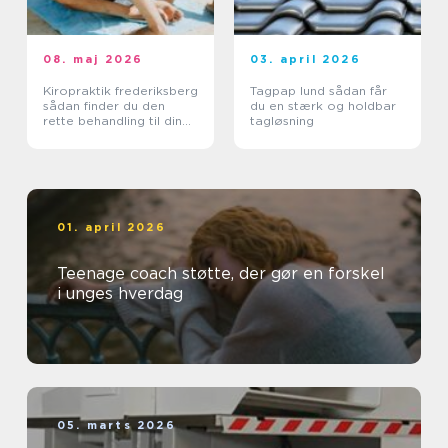
08. maj 2026
03. april 2026
Kiropraktik frederiksberg
Tagpap lund sådan får
sådan finder du den
du en stærk og holdbar
rette behandling til din
tagløsning
krop
01. april 2026
Teenage coach støtte, der gør en forskel
i unges hverdag
05. marts 2026