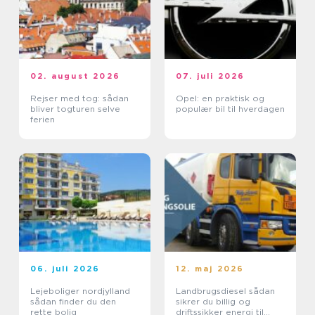
02. august 2026
07. juli 2026
Rejser med tog: sådan
Opel: en praktisk og
bliver togturen selve
populær bil til hverdagen
ferien
06. juli 2026
12. maj 2026
Lejeboliger nordjylland
Landbrugsdiesel sådan
sådan finder du den
sikrer du billig og
rette bolig
driftssikker energi til