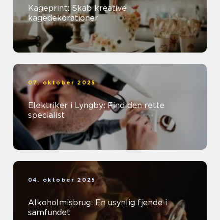
Kageprint: Skab kreative
kagedekorationer
07. oktober 2025
Elektriker i Lyngby: Find den rette
specialist
04. oktober 2025
Alkoholmisbrug: En usynlig fjende i
samfundet