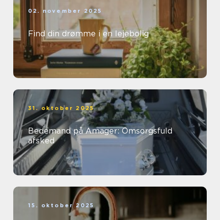
02. november 2025
Find din drømme i en lejebolig
31. oktober 2025
Bedemand på Amager: Omsorgsfuld
afsked
15. oktober 2025