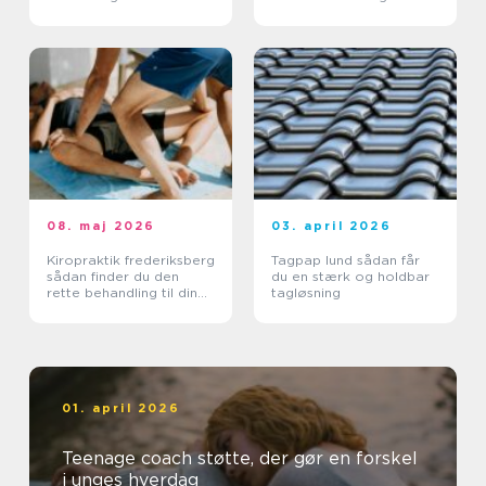
landbruget
08. maj 2026
03. april 2026
Kiropraktik frederiksberg
Tagpap lund sådan får
sådan finder du den
du en stærk og holdbar
rette behandling til din
tagløsning
krop
01. april 2026
Teenage coach støtte, der gør en forskel
i unges hverdag