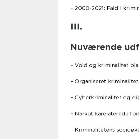
– 2000-2021: Fald i krimi
III.
Nuværende udf
– Vold og kriminalitet bl
– Organiseret kriminalit
– Cyberkriminalitet og di
– Narkotikarelaterede fo
– Kriminalitetens socioø