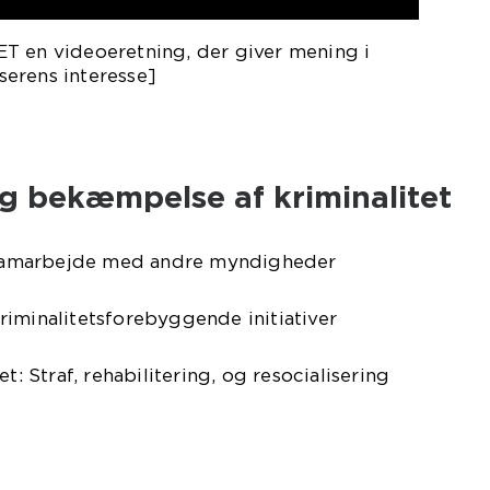
T en videoeretning, der giver mening i
erens interesse]
g bekæmpelse af kriminalitet
g samarbejde med andre myndigheder
iminalitetsforebyggende initiativer
t: Straf, rehabilitering, og resocialisering