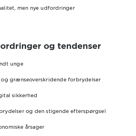
nalitet, men nye udfordringer
ordringer og tendenser
andt unge
et og grænseoverskridende forbrydelser
gital sikkerhed
rbrydelser og den stigende efterspørgsel
konomiske årsager