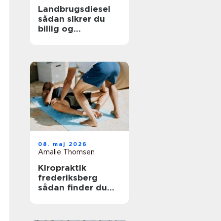
Landbrugsdiesel
sådan sikrer du
billig og
driftssikker energi
til landbruget
08. maj 2026
Amalie Thomsen
Kiropraktik
frederiksberg
sådan finder du
den rette
behandling til din
krop