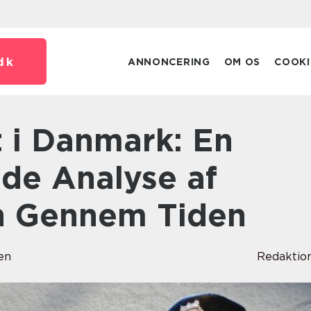
dk
ANNONCERING
OM OS
COOKI
e Analyse af
n Gennem Tiden
en
Redaktio