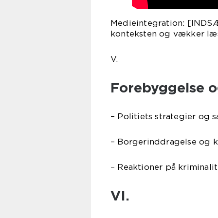
Medieintegration: [INDSÆ
konteksten og vækker læs
V.
Forebyggelse o
– Politiets strategier o
– Borgerinddragelse og kr
– Reaktioner på kriminalite
VI.