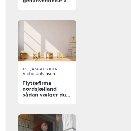
genanvendelse af
kabler i praksis
15. januar 2026
Victor Johansen
Flyttefirma
nordsjælland
sådan vælger du
tryg og effektiv
flyttehjælp