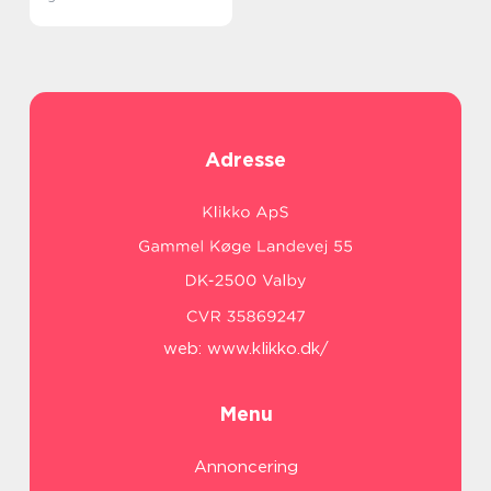
Adresse
web:
www.klikko.dk/
Menu
Annoncering