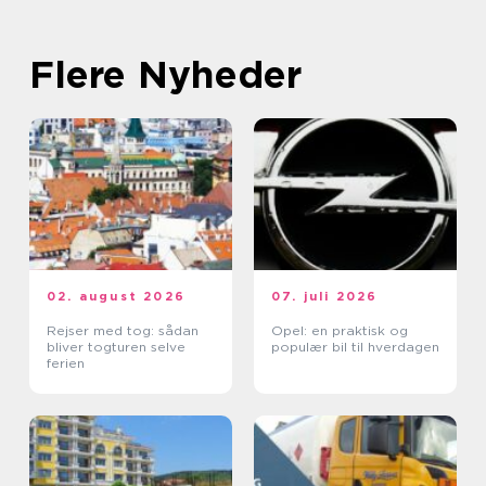
Flere Nyheder
02. august 2026
07. juli 2026
Rejser med tog: sådan
Opel: en praktisk og
bliver togturen selve
populær bil til hverdagen
ferien