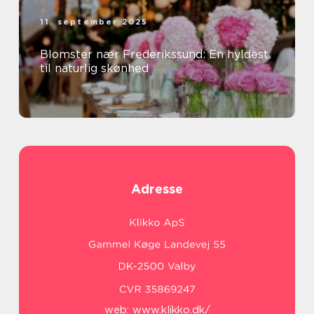
11. september 2025
Blomster nær Frederikssund: En hyldest
til naturlig skønhed
Adresse
web:
www.klikko.dk/