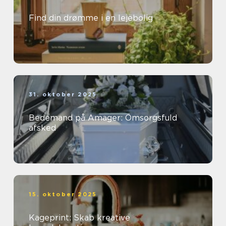
Find din drømme i en lejebolig
31. oktober 2025
Bedemand på Amager: Omsorgsfuld
afsked
15. oktober 2025
Kageprint: Skab kreative