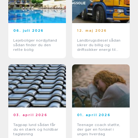
06. juli 2026
12. maj 2026
Lejeboliger nordjylland
Landbrugsdiesel sådan
sådan finder du den
sikrer du billig og
rette bolig
driftssikker energi til
landbruget
03. april 2026
01. april 2026
Tagpap lund sådan får
Teenage coach støtte,
du en stærk og holdbar
der gør en forskel i
tagløsning
unges hverdag