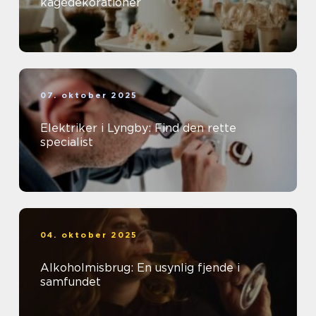
kagedekorationer
07. oktober 2025
Elektriker i Lyngby: Find den rette
specialist
04. oktober 2025
Alkoholmisbrug: En usynlig fjende i
samfundet