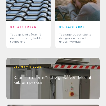
03. april 2026
01. april 2026
Tagpap lund sådan får
Teenage coach støtte,
du en stærk og holdbar
der gør en forskel i
tagløsning
unges hverdag
05. marts 2026
Kabelskræller effektiv genanvendelse af
kabler i praksis