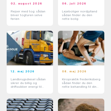
02. august 2026
06. juli 2026
Rejser med tog: sådan
Lejeboliger nordjylland
bliver togturen selve
sådan finder du den
ferien
rette bolig
12. maj 2026
08. maj 2026
Landbrugsdiesel sådan
Kiropraktik frederiksberg
sikrer du billig og
sådan finder du den
driftssikker energi til
rette behandling til din
landbruget
krop