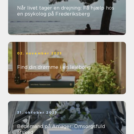
Når livet tager en drejning: Få hjælp hos
en psykolog på Frederiksberg
02. november 2025
Find din drømme i en lejebolig
31. oktober 2025
Bedemand på Amager: Omsorgsfuld
afsked