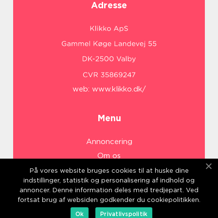
Adresse
web:
www.klikko.dk/
Menu
Annoncering
Om os
Cookies
På vores website bruges cookies til at huske dine
indstillinger, statistik og personalisering af indhold og
Kontakt os
annoncer. Denne information deles med tredjepart. Ved
Sitemap
fortsat brug af websiden godkender du cookiepolitikken.
Ok
Privatlivspolitik