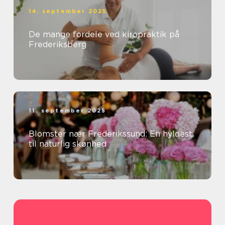
14. september 2025
De mange fordele ved kiropraktik på
Frederiksberg
11. september 2025
Blomster nær Frederikssund: En hyldest
til naturlig skønhed