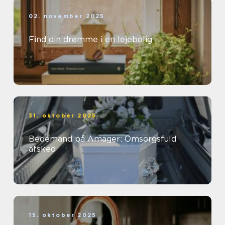
02. november 2025
Find din drømme i en lejebolig
31. oktober 2025
Bedemand på Amager: Omsorgsfuld
afsked
15. oktober 2025