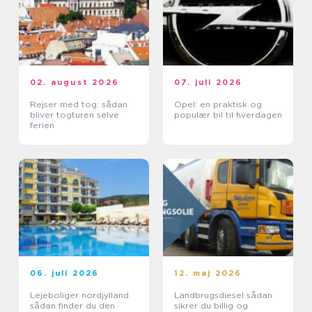
02. august 2026
07. juli 2026
Rejser med tog: sådan
Opel: en praktisk og
bliver togturen selve
populær bil til hverdagen
ferien
06. juli 2026
12. maj 2026
Lejeboliger nordjylland
Landbrugsdiesel sådan
sådan finder du den
sikrer du billig og