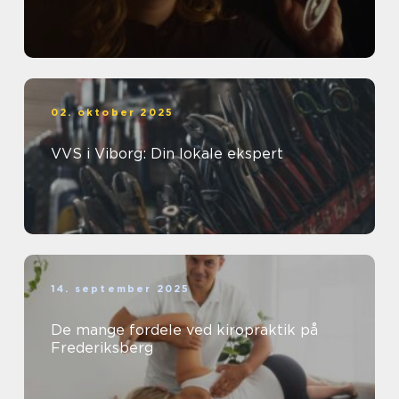
02. oktober 2025
VVS i Viborg: Din lokale ekspert
14. september 2025
De mange fordele ved kiropraktik på
Frederiksberg