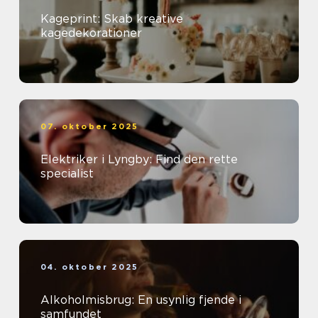
Kageprint: Skab kreative
kagedekorationer
07. oktober 2025
Elektriker i Lyngby: Find den rette
specialist
04. oktober 2025
Alkoholmisbrug: En usynlig fjende i
samfundet