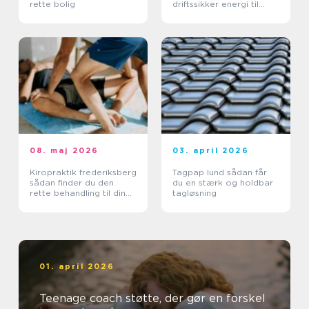
rette bolig
driftssikker energi til
landbruget
08. maj 2026
03. april 2026
Kiropraktik frederiksberg
Tagpap lund sådan får
sådan finder du den
du en stærk og holdbar
rette behandling til din
tagløsning
krop
01. april 2026
Teenage coach støtte, der gør en forskel