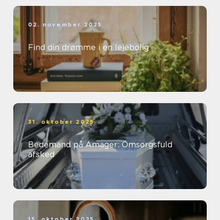
02. november 2025
Find din drømme i en lejebolig
31. oktober 2025
Bedemand på Amager: Omsorgsfuld
afsked
15. oktober 2025