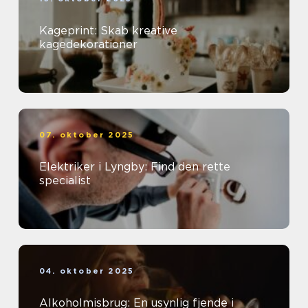
Kageprint: Skab kreative
kagedekorationer
07. oktober 2025
Elektriker i Lyngby: Find den rette
specialist
04. oktober 2025
Alkoholmisbrug: En usynlig fjende i