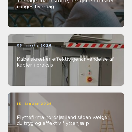
Teenage coach støtte, der gør en forskel
i unges hverdag
05. marts 2026
Kabelskræller effektiv genanvendelse af
kabler i praksis
15. januar 2026
Flyttefirma nordsjælland sådan vælger
du tryg og effektiv flyttehjælp