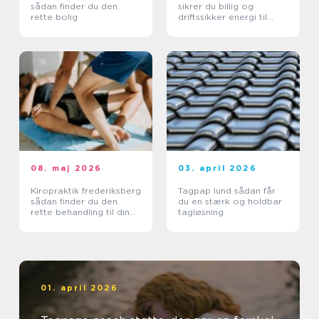
sådan finder du den
sikrer du billig og
rette bolig
driftssikker energi til
landbruget
08. maj 2026
03. april 2026
Kiropraktik frederiksberg
Tagpap lund sådan får
sådan finder du den
du en stærk og holdbar
rette behandling til din
tagløsning
krop
01. april 2026