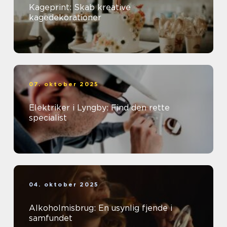
Kageprint: Skab kreative
kagedekorationer
07. oktober 2025
Elektriker i Lyngby: Find den rette
specialist
04. oktober 2025
Alkoholmisbrug: En usynlig fjende i
samfundet