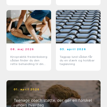
landbruget
08. maj 2026
03. april 2026
Kiropraktik frederiksberg
Tagpap lund sådan får
sådan finder du den
du en stærk og holdbar
rette behandling til din
tagløsning
krop
01. april 2026
Teenage coach støtte, der gør en forskel
i unges hverdag