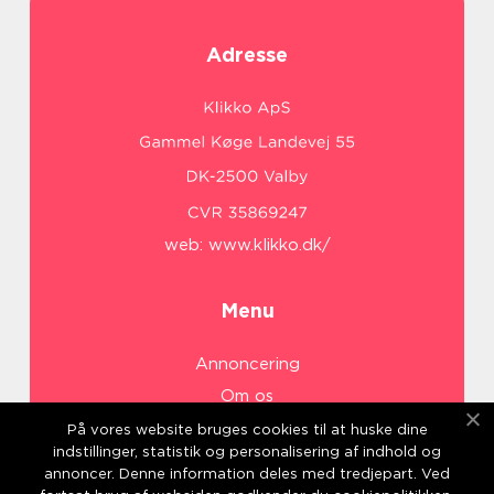
Adresse
web:
www.klikko.dk/
Menu
Annoncering
Om os
Cookies
På vores website bruges cookies til at huske dine
indstillinger, statistik og personalisering af indhold og
Kontakt os
annoncer. Denne information deles med tredjepart. Ved
Sitemap