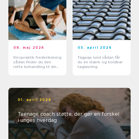
08. maj 2026
03. april 2026
Kiropraktik frederiksberg
Tagpap lund sådan får
sådan finder du den
du en stærk og holdbar
rette behandling til din
tagløsning
krop
01. april 2026
Teenage coach støtte, der gør en forskel
i unges hverdag