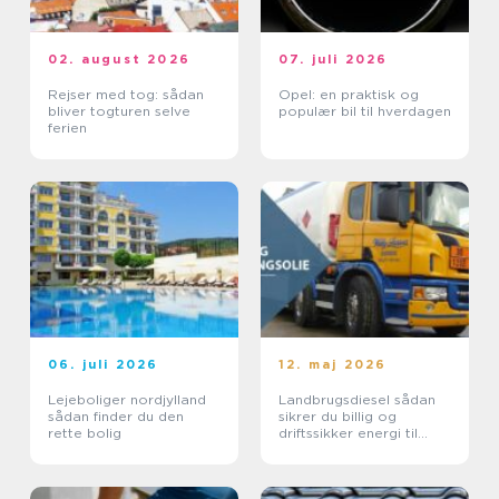
02. august 2026
07. juli 2026
Rejser med tog: sådan
Opel: en praktisk og
bliver togturen selve
populær bil til hverdagen
ferien
06. juli 2026
12. maj 2026
Lejeboliger nordjylland
Landbrugsdiesel sådan
sådan finder du den
sikrer du billig og
rette bolig
driftssikker energi til
landbruget