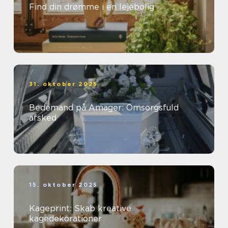
Find din drømme i en lejebolig
31. oktober 2025
Bedemand på Amager: Omsorgsfuld
afsked
15. oktober 2025
Kageprint: Skab kreative
kagedekorationer