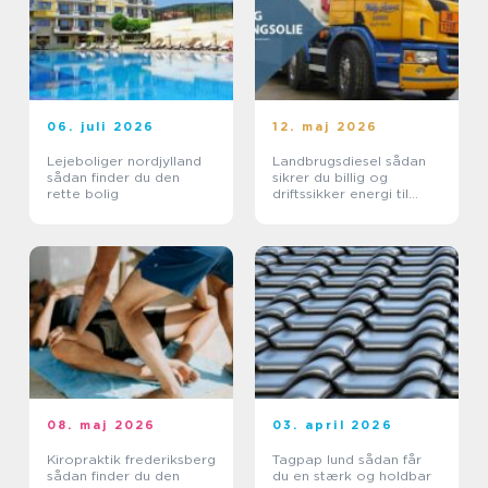
06. juli 2026
12. maj 2026
Lejeboliger nordjylland
Landbrugsdiesel sådan
sådan finder du den
sikrer du billig og
rette bolig
driftssikker energi til
landbruget
08. maj 2026
03. april 2026
Kiropraktik frederiksberg
Tagpap lund sådan får
sådan finder du den
du en stærk og holdbar