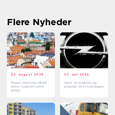
Flere Nyheder
02. august 2026
07. juli 2026
Rejser med tog: sådan
Opel: en praktisk og
bliver togturen selve
populær bil til hverdagen
ferien