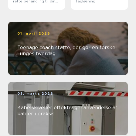
rette behandling til din
tagløsning
krop
01. april 2026
Teenage coach støtte, der gør en forskel
i unges hverdag
05. marts 2026
Kabelskræller effektiv genanvendelse af
kabler i praksis