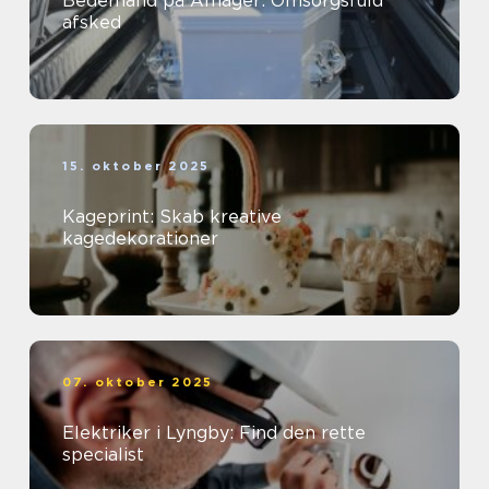
Bedemand på Amager: Omsorgsfuld
afsked
15. oktober 2025
Kageprint: Skab kreative
kagedekorationer
07. oktober 2025
Elektriker i Lyngby: Find den rette
specialist