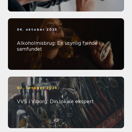
04. oktober 2025
Alkoholmisbrug: En usynlig fjende i
samfundet
02. oktober 2025
VVS i Viborg: Din lokale ekspert