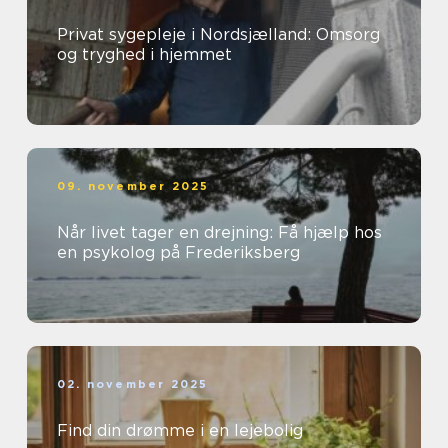
Privat sygepleje i Nordsjælland: Omsorg
og tryghed i hjemmet
09. november 2025
Når livet tager en drejning: Få hjælp hos
en psykolog på Frederiksberg
02. november 2025
Find din drømme i en lejebolig