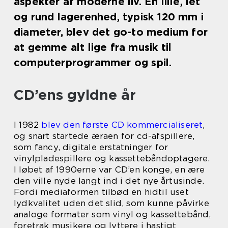
aspekter af moderne liv. En lille, let
og rund lagerenhed, typisk 120 mm i
diameter, blev det go-to medium for
at gemme alt lige fra musik til
computerprogrammer og spil.
CD’ens gyldne år
I 1982
blev den første CD kommercialiseret
,
og snart startede æraen for cd-afspillere,
som fancy, digitale erstatninger for
vinylpladespillere og kassettebåndoptagere.
I løbet af 1990erne var CD’en konge, en ære
den ville nyde langt ind i det nye årtusinde.
Fordi mediaformen tilbød en hidtil uset
lydkvalitet uden det slid, som kunne påvirke
analoge formater som vinyl og kassettebånd,
foretrak musikere og lyttere i hastigt