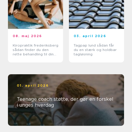
08. maj 2026
03. april 2026
Kiropraktik frederiksberg
Tagpap lund sådan får
sådan finder du den
du en stærk og holdbar
rette behandling til din
tagløsning
krop
01. april 2026
Teenage coach støtte, der gør en forskel
i unges hverdag