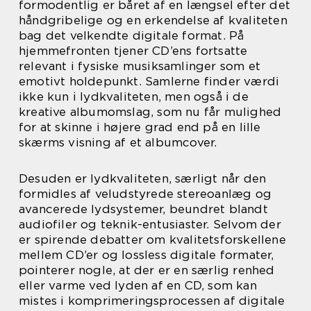
formodentlig er båret af en længsel efter det
håndgribelige og en erkendelse af kvaliteten
bag det velkendte digitale format. På
hjemmefronten tjener CD’ens fortsatte
relevant i fysiske musiksamlinger som et
emotivt holdepunkt. Samlerne finder værdi
ikke kun i lydkvaliteten, men også i de
kreative albumomslag, som nu får mulighed
for at skinne i højere grad end på en lille
skærms visning af et albumcover.
Desuden er lydkvaliteten, særligt når den
formidles af veludstyrede stereoanlæg og
avancerede lydsystemer, beundret blandt
audiofiler og teknik-entusiaster. Selvom der
er spirende debatter om kvalitetsforskellene
mellem CD’er og lossless digitale formater,
pointerer nogle, at der er en særlig renhed
eller varme ved lyden af en CD, som kan
mistes i komprimeringsprocessen af digitale