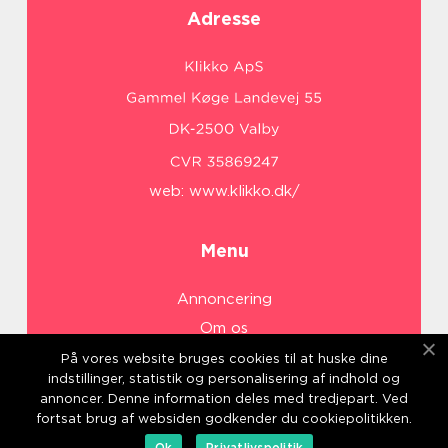
Adresse
web:
www.klikko.dk/
Menu
Annoncering
Om os
Cookies
På vores website bruges cookies til at huske dine
indstillinger, statistik og personalisering af indhold og
Kontakt os
annoncer. Denne information deles med tredjepart. Ved
Sitemap
fortsat brug af websiden godkender du cookiepolitikken.
Ok
Privatlivspolitik