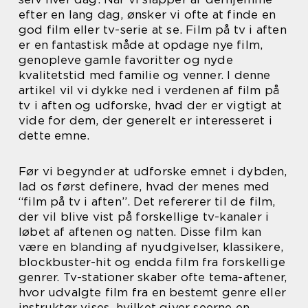
efter en lang dag, ønsker vi ofte at finde en
god film eller tv-serie at se. Film på tv i aften
er en fantastisk måde at opdage nye film,
genopleve gamle favoritter og nyde
kvalitetstid med familie og venner. I denne
artikel vil vi dykke ned i verdenen af film på
tv i aften og udforske, hvad der er vigtigt at
vide for dem, der generelt er interesseret i
dette emne.
Før vi begynder at udforske emnet i dybden,
lad os først definere, hvad der menes med
“film på tv i aften”. Det refererer til de film,
der vil blive vist på forskellige tv-kanaler i
løbet af aftenen og natten. Disse film kan
være en blanding af nyudgivelser, klassikere,
blockbuster-hit og endda film fra forskellige
genrer. Tv-stationer skaber ofte tema-aftener,
hvor udvalgte film fra en bestemt genre eller
instruktør vises, hvilket giver seerne en