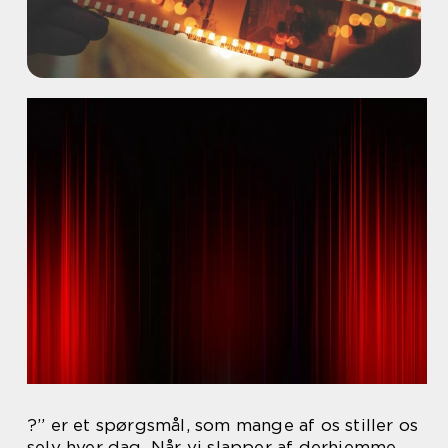
?” er et spørgsmål, som mange af os stiller os
selv hver dag. Når vi slapper af derhjemme