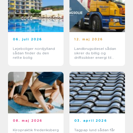
06. juli 2026
12. maj 2026
Lejeboliger nordjylland
Landbrugsdiesel sådan
sådan finder du den
sikrer du billig og
rette bolig
driftssikker energi til
landbruget
08. maj 2026
03. april 2026
Kiropraktik frederiksberg
Tagpap lund sådan får