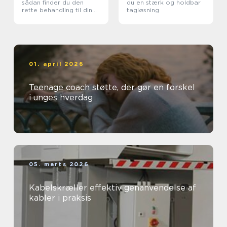
sådan finder du den
du en stærk og holdbar
rette behandling til din
tagløsning
krop
01. april 2026
Teenage coach støtte, der gør en forskel
i unges hverdag
05. marts 2026
Kabelskræller effektiv genanvendelse af
kabler i praksis