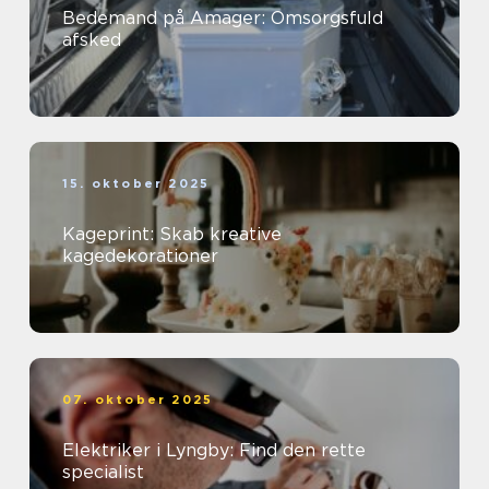
Bedemand på Amager: Omsorgsfuld
afsked
15. oktober 2025
Kageprint: Skab kreative
kagedekorationer
07. oktober 2025
Elektriker i Lyngby: Find den rette
specialist