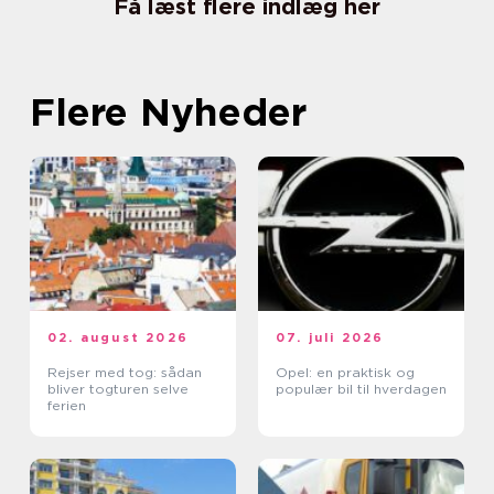
Få læst flere indlæg her
Flere Nyheder
02. august 2026
07. juli 2026
Rejser med tog: sådan
Opel: en praktisk og
bliver togturen selve
populær bil til hverdagen
ferien