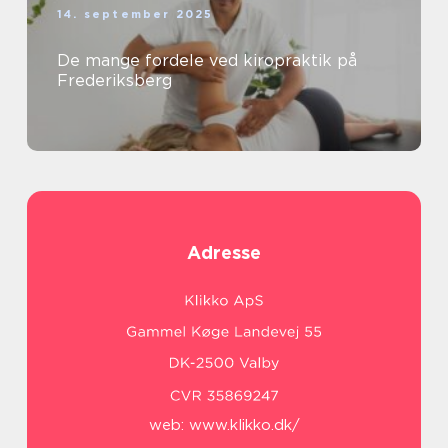
14. september 2025
De mange fordele ved kiropraktik på
Frederiksberg
Adresse
web:
www.klikko.dk/