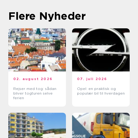
Flere Nyheder
02. august 2026
07. juli 2026
Rejser med tog: sådan
Opel: en praktisk og
bliver togturen selve
populær bil til hverdagen
ferien