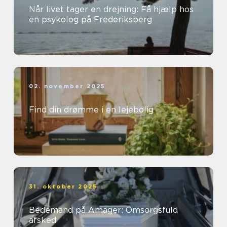
Når livet tager en drejning: Få hjælp hos
en psykolog på Frederiksberg
02. november 2025
Find din drømme i en lejebolig
31. oktober 2025
Bedemand på Amager: Omsorgsfuld
afsked