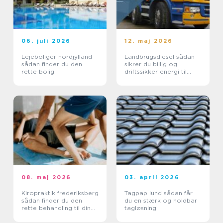
06. juli 2026
12. maj 2026
Lejeboliger nordjylland
Landbrugsdiesel sådan
sådan finder du den
sikrer du billig og
rette bolig
driftssikker energi til
landbruget
08. maj 2026
03. april 2026
Kiropraktik frederiksberg
Tagpap lund sådan får
sådan finder du den
du en stærk og holdbar
rette behandling til din
tagløsning
krop