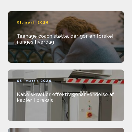
01. april 2026
Teenage coach støtte, der gør en forskel
i unges hverdag
05. marts 2026
Kabelskræller effektiv genanvendelse af
kabler i praksis