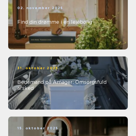
02. november 2025
Find din drømme i en lejebolig
31. oktober 2025
Bedemand på Amager: Omsorgsfuld
afsked
15. oktober 2025