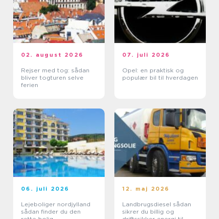
02. august 2026
07. juli 2026
Rejser med tog: sådan
Opel: en praktisk og
bliver togturen selve
populær bil til hverdagen
ferien
06. juli 2026
12. maj 2026
Lejeboliger nordjylland
Landbrugsdiesel sådan
sådan finder du den
sikrer du billig og
rette bolig
driftssikker energi til