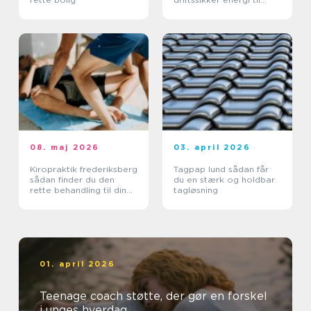
landbruget
08. maj 2026
03. april 2026
Kiropraktik frederiksberg
Tagpap lund sådan får
sådan finder du den
du en stærk og holdbar
rette behandling til din
tagløsning
krop
01. april 2026
Teenage coach støtte, der gør en forskel
i unges hverdag