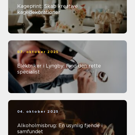
Kageprint: Skab kreative
kagedekorationer
07. oktober 2025
Elektriker i Lyngby: Find den rette
specialist
04. oktober 2025
Alkoholmisbrug: En usynlig fjende i
samfundet