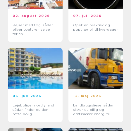
02. august 2026
07. juli 2026
Rejser med tog: sådan
Opel: en praktisk og
bliver togturen selve
populær bil til hverdagen
ferien
06. juli 2026
12. maj 2026
Lejeboliger nordjylland
Landbrugsdiesel sådan
sådan finder du den
sikrer du billig og
rette bolig
driftssikker energi til
landbruget