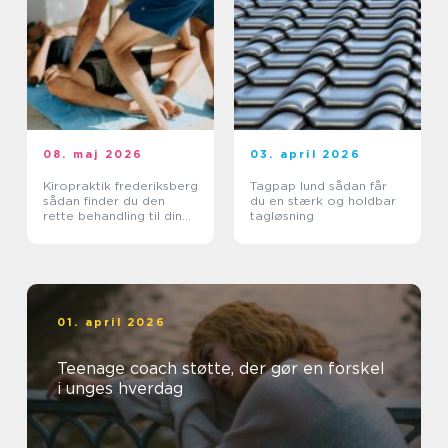
08. maj 2026
03. april 2026
Kiropraktik frederiksberg
Tagpap lund sådan får
sådan finder du den
du en stærk og holdbar
rette behandling til din
tagløsning
krop
01. april 2026
Teenage coach støtte, der gør en forskel
i unges hverdag