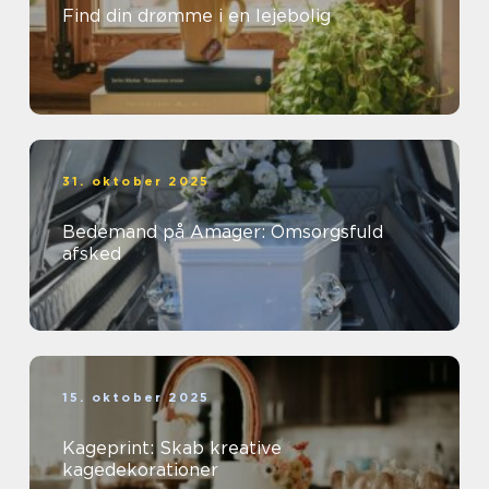
Find din drømme i en lejebolig
31. oktober 2025
Bedemand på Amager: Omsorgsfuld
afsked
15. oktober 2025
Kageprint: Skab kreative
kagedekorationer