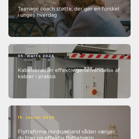
Teenage coach støtte, der gør en forskel
i unges hverdag
05. marts 2026
Kabelskræller effektiv genanvendelse af
kabler i praksis
15. januar 2026
Flyttefirma nordsjælland sådan vælger
du tryg og effektiv flyttehjælp