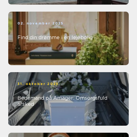
02. november 2025
Find din drømme i en lejebolig
31. oktober 2025
Bedemand på Amager: Omsorgsfuld
afsked