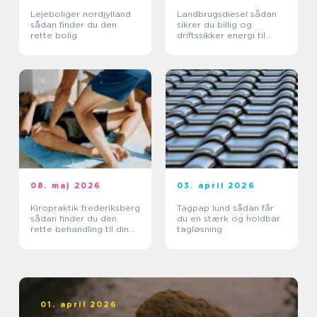
Lejeboliger nordjylland
Landbrugsdiesel sådan
sådan finder du den
sikrer du billig og
rette bolig
driftssikker energi til
landbruget
08. maj 2026
03. april 2026
Kiropraktik frederiksberg
Tagpap lund sådan får
sådan finder du den
du en stærk og holdbar
rette behandling til din
tagløsning
krop
01. april 2026