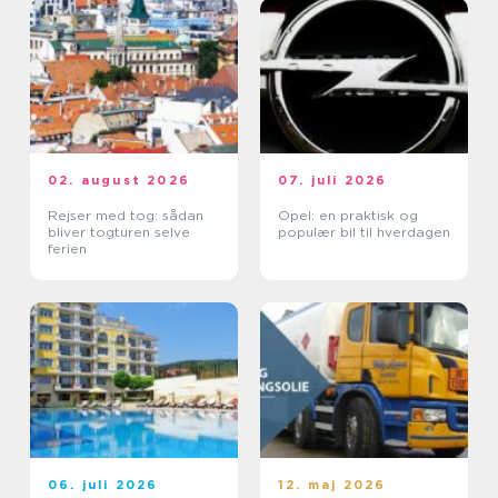
02. august 2026
07. juli 2026
Rejser med tog: sådan
Opel: en praktisk og
bliver togturen selve
populær bil til hverdagen
ferien
06. juli 2026
12. maj 2026