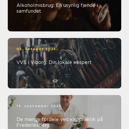
Alkoholmisbrug: En usynlig fjende i
samfundet
02. oktober 2025
VVS i Viborg: Din lokale ekspert
14. september 2025
De mange fordele ved kiropraktik på
Frederiksberg