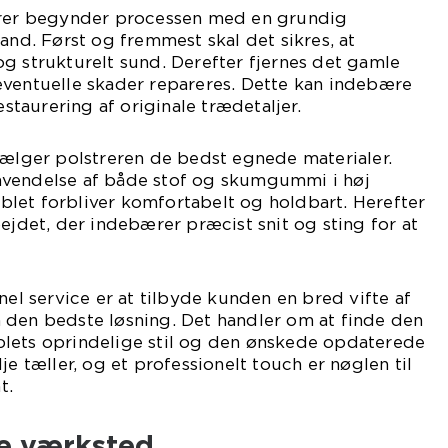
trer begynder processen med en grundig
and. Først og fremmest skal det sikres, at
g strukturelt sund. Derefter fjernes det gamle
eventuelle skader repareres. Dette kan indebære
estaurering af originale trædetaljer.
vælger polstreren de bedst egnede materialer.
nvendelse af både stof og skumgummi i høj
møblet forbliver komfortabelt og holdbart. Herefter
bejdet, der indebærer præcist snit og sting for at
nel service er at tilbyde kunden en bred vifte af
 den bedste løsning. Det handler om at finde den
lets oprindelige stil og den ønskede opdaterede
je tæller, og et professionelt touch er nøglen til
t.
te værksted