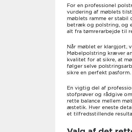
For en professionel pols
vurdering af møblets tilst
møblets ramme er stabil o
betræk og polstring, og 
alt fra tømrerarbejde til r
Når møblet er klargjort, 
Møbelpolstring kræver a
kvalitet for at sikre, at 
følger selve polstringsar
sikre en perfekt pasform.
En vigtig del af professio
stofprøver og rådgive om
rette balance mellem møb
æstetik. Hver eneste detal
et tilfredsstillende resulta
Valg af det ret