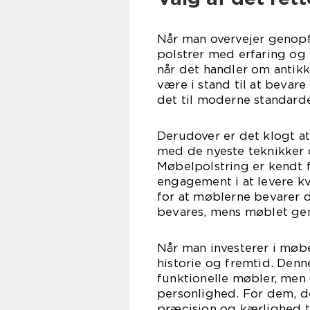
Når man overvejer genopfr
polstrer med erfaring og
når det handler om antikk
være i stand til at bevar
det til moderne standarde
Derudover er det klogt a
med de nyeste teknikker 
Møbelpolstring er kendt 
engagement i at levere kv
for at møblerne bevarer de
bevares, mens møblet gen
Når man investerer i møbe
historie og fremtid. Den
funktionelle møbler, men
personlighed. For dem, d
præcision og kærlighed ti