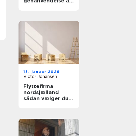
genanvendelse af
kabler i praksis
15. januar 2026
Victor Johansen
Flyttefirma
nordsjælland
sådan vælger du
tryg og effektiv
flyttehjælp