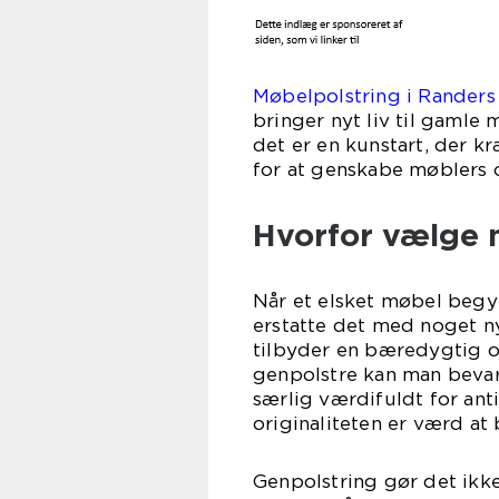
Møbelpolstring i Rander
bringer nyt liv til gamle 
det er en kunstart, der
for at genskabe møblers or
Hvorfor vælge 
Når et elsket møbel begyn
erstatte det med noget n
tilbyder en bæredygtig o
genpolstre kan man bevar
særlig værdifuldt for ant
originaliteten er værd at 
Genpolstring gør det ikk