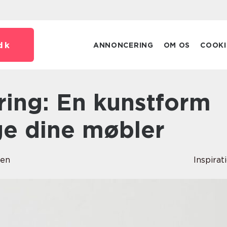
dk
ANNONCERING
OM OS
COOKI
nge dine møbler
sen
Inspirat