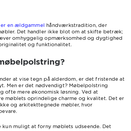
s er en ældgammel
håndværkstradition, der
møbler. Det handler ikke blot om at skifte betræk;
 kræver omhyggelig opmærksomhed og dygtighed
iginalitet og funktionalitet.
møbelpolstring?
der at vise tegn på alderdom, er det fristende at
yt. Men er det nødvendigt? Møbelpolstring
g ofte mere økonomisk løsning. Ved at
e møblets oprindelige charme og kvalitet. Det er
ikke og arkitekttegnede møbler, hvor
bevare.
e kun muligt at forny møblets udseende. Det