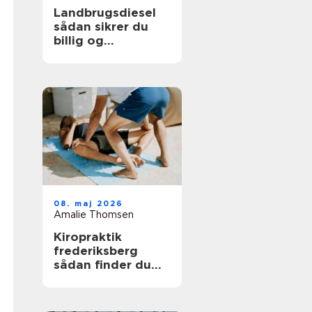
Landbrugsdiesel
sådan sikrer du
billig og
driftssikker energi
til landbruget
08. maj 2026
Amalie Thomsen
Kiropraktik
frederiksberg
sådan finder du
den rette
behandling til din
krop