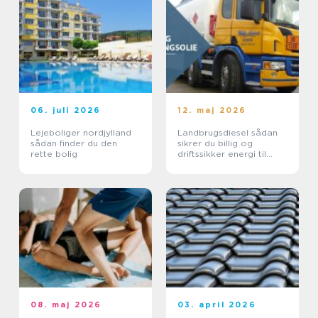
06. juli 2026
12. maj 2026
Lejeboliger nordjylland
Landbrugsdiesel sådan
sådan finder du den
sikrer du billig og
rette bolig
driftssikker energi til
landbruget
08. maj 2026
03. april 2026