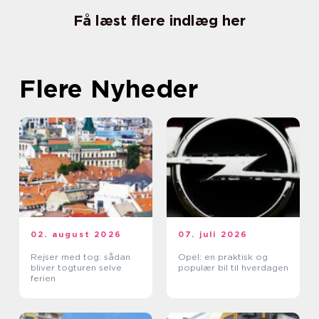
Få læst flere indlæg her
Flere Nyheder
02. august 2026
07. juli 2026
Rejser med tog: sådan
Opel: en praktisk og
bliver togturen selve
populær bil til hverdagen
ferien