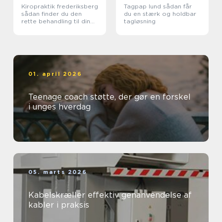
Kiropraktik frederiksberg
Tagpap lund sådan får
sådan finder du den
du en stærk og holdbar
rette behandling til din
tagløsning
krop
01. april 2026
Teenage coach støtte, der gør en forskel
i unges hverdag
05. marts 2026
Kabelskræller effektiv genanvendelse af
kabler i praksis